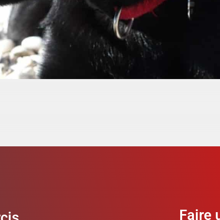
Faire 
cis